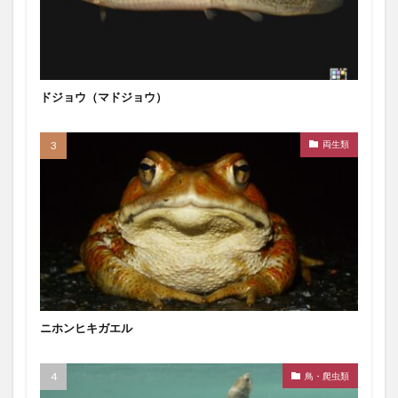
ドジョウ（マドジョウ）
両生類
ニホンヒキガエル
鳥・爬虫類