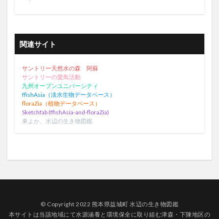
関連サイト
サントリー天然水の森 阿蘇
サントリーの愛鳥活動
九州オープンユニバーシティ
ffishAsia（淡水生物データベース）
floraZia（植物データベース）
Sketchfab (ffishAsia-and-floraZia)
東よか、水辺の生き物図鑑
© Copyright 2022 熊本県益城町 水辺の生き物図鑑
本サイトは当該地域にて水源涵養と環境保全に取り組む津森・下陳地区の