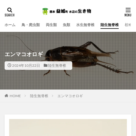
ホーム
鳥・爬虫類
両生類
魚類
水生無脊椎
陸生無脊椎
植物
エンマコオロギ
2024年10月22日
陸生無脊椎
HOME
陸生無脊椎
エンマコオロギ