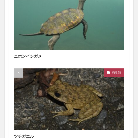
ニホンイシガメ
両生類
ツチガエル