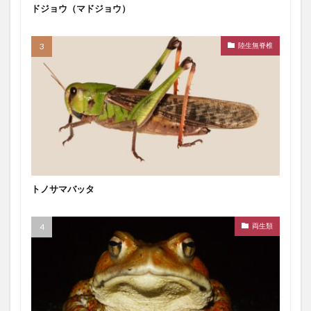
ドジョウ（マドジョウ）
陸生無脊椎
トノサマバッタ
両生類