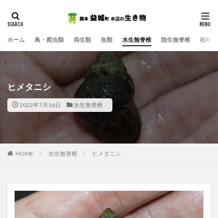
ホーム
鳥・爬虫類
両生類
魚類
水生無脊椎
陸生無脊椎
植物
ヒメタニシ
2022年7月16日
水生無脊椎
HOME
水生無脊椎
ヒメタニシ