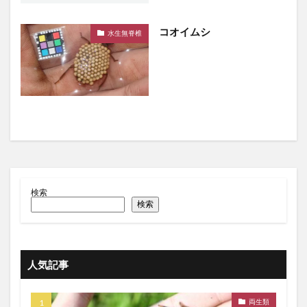
コオイムシ
水生無脊椎
検索
検索
人気記事
両生類