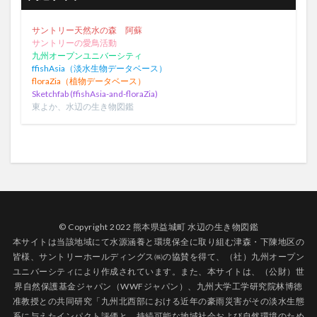
サントリー天然水の森 阿蘇
サントリーの愛鳥活動
九州オープンユニバーシティ
ffishAsia（淡水生物データベース）
floraZia（植物データベース）
Sketchfab (ffishAsia-and-floraZia)
東よか、水辺の生き物図鑑
© Copyright 2022 熊本県益城町 水辺の生き物図鑑
本サイトは当該地域にて水源涵養と環境保全に取り組む津森・下陳地区の
皆様、サントリーホールディングス㈱の協賛を得て、（社）九州オープン
ユニバーシティにより作成されています。また、本サイトは、（公財）世
界自然保護基金ジャパン（WWFジャパン）、九州大学工学研究院林博徳
准教授との共同研究「九州北西部における近年の豪雨災害がその淡水生態
系に与えたインパクト評価と、持続可能な地域社会および自然環境のため