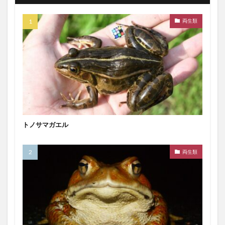
両生類
トノサマガエル
両生類