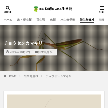
ホーム
鳥・爬虫類
両生類
魚類
水生無脊椎
陸生無脊椎
植物
チョウセンカマキリ
2024年10月22日
陸生無脊椎
HOME
陸生無脊椎
チョウセンカマキリ