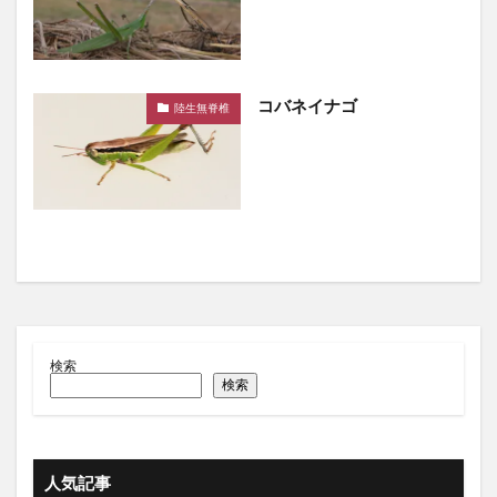
コバネイナゴ
陸生無脊椎
検索
検索
人気記事