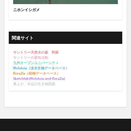
ニホンイシガメ
関連サイト
サントリー天然水の森 阿蘇
サントリーの愛鳥活動
九州オープンユニバーシティ
ffishAsia（淡水生物データベース）
floraZia（植物データベース）
Sketchfab (ffishAsia-and-floraZia)
東よか、水辺の生き物図鑑