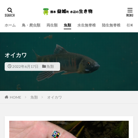
ホーム
鳥・爬虫類
両生類
魚類
水生無脊椎
陸生無脊椎
植物
オイカワ
2022年6月17日
魚類
HOME
魚類
オイカワ