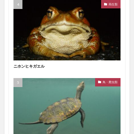
両生類
ニホンヒキガエル
鳥・爬虫類